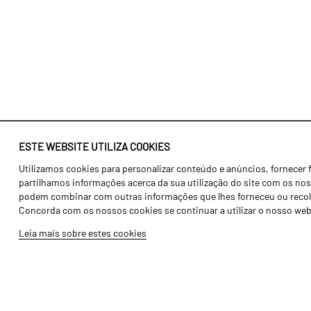
ESTE WEBSITE UTILIZA COOKIES
Utilizamos cookies para personalizar conteúdo e anúncios, fornecer 
Identidade
Agricultura
partilhamos informações acerca da sua utilização do site com os noss
História
Transportes
podem combinar com outras informações que lhes forneceu ou recolhid
Concorda com os nossos cookies se continuar a utilizar o nosso web
Fábrica / Produção
Gama Floresta
Leia mais sobre estes cookies
Recursos Humanos
Gama Vinha
Peças
Opcionais
Galeria de Vídeos