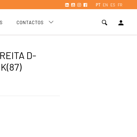
PT
EN
ES
FR
person
S
CONTACTOS
REITA D-
K(87)