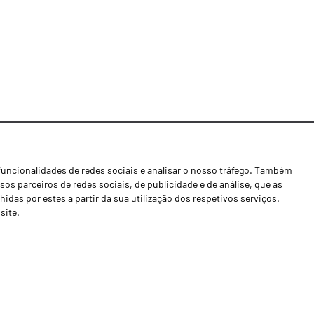
funcionalidades de redes sociais e analisar o nosso tráfego. Também
Notícias
os parceiros de redes sociais, de publicidade e de análise, que as
Concessionários
as por estes a partir da sua utilização dos respetivos serviços.
site.
Contactos
Livro de Reclamações
Política de Privacidade
Canal de Denúncias (RGPC)
Termos e condições