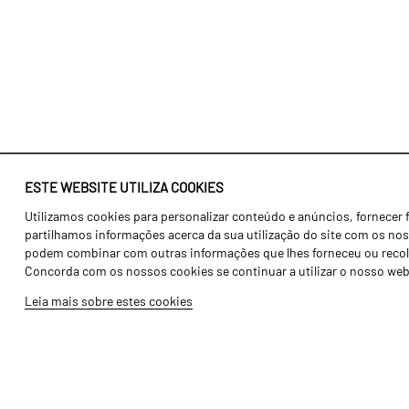
ESTE WEBSITE UTILIZA COOKIES
Utilizamos cookies para personalizar conteúdo e anúncios, fornecer 
Identidade
Agricultura
partilhamos informações acerca da sua utilização do site com os noss
História
Transportes
podem combinar com outras informações que lhes forneceu ou recolhid
Concorda com os nossos cookies se continuar a utilizar o nosso web
Fábrica / Produção
Gama Floresta
Leia mais sobre estes cookies
Recursos Humanos
Gama Vinha
Peças
Opcionais
Galeria de Vídeos