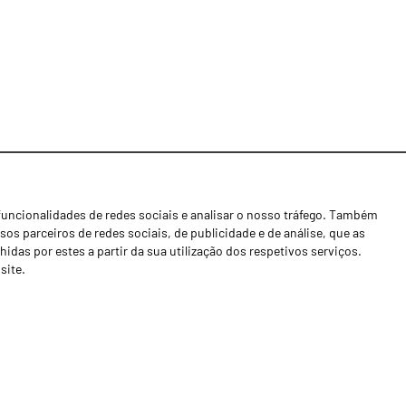
funcionalidades de redes sociais e analisar o nosso tráfego. Também
Notícias
os parceiros de redes sociais, de publicidade e de análise, que as
Concessionários
as por estes a partir da sua utilização dos respetivos serviços.
site.
Contactos
Livro de Reclamações
Política de Privacidade
Canal de Denúncias (RGPC)
Termos e condições