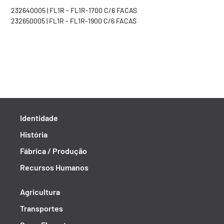
232640005 | FL1R - FL1R-1700 C/6 FACAS
232650005 | FL1R - FL1R-1900 C/6 FACAS
Identidade
História
Fábrica / Produção
Recursos Humanos
Agricultura
Transportes