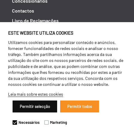
Concessionários
Contactos
Livro de Reclamações
Política de Privacidade
ESTE WEBSITE UTILIZA COOKIES
Canal de Denúncias (RGPC)
Utilizamos cookies para personalizar conteúdo e anúncios,
fornecer funcionalidades de redes sociais e analisar o nosso
Termos e condições
tráfego. Também partilhamos informações acerca da sua
utilização do site com os nossos parceiros de redes sociais, de
publicidade e de análise, que as podem combinar com outras
informações que lhes forneceu ou recolhidas por estes a partir
da sua utilização dos respetivos serviços. Concorda com os
nossos cookies se continuar a utilizar o nosso website.
Leia mais sobre estes cookies
Permitir selecção
Permitir todos
Copyright 2026 ©
Galucho
Necessários
Marketing