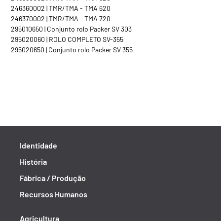
246360002 | TMR/TMA - TMA 620
246370002 | TMR/TMA - TMA 720
295010650 | Conjunto rolo Packer SV 303
295020060 | ROLO COMPLETO SV-355
295020650 | Conjunto rolo Packer SV 355
Identidade
História
Fábrica / Produção
Recursos Humanos
Agricultura