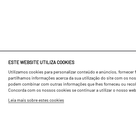
ESTE WEBSITE UTILIZA COOKIES
Utilizamos cookies para personalizar conteúdo e anúncios, fornecer 
Identidade
Agricultura
partilhamos informações acerca da sua utilização do site com os noss
História
Transportes
podem combinar com outras informações que lhes forneceu ou recolhid
Concorda com os nossos cookies se continuar a utilizar o nosso web
Fábrica / Produção
Gama Floresta
Leia mais sobre estes cookies
Recursos Humanos
Gama Vinha
Peças
Opcionais
Galeria de Vídeos