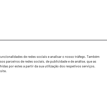
funcionalidades de redes sociais e analisar o nosso tráfego. Também
Notícias
os parceiros de redes sociais, de publicidade e de análise, que as
Concessionários
as por estes a partir da sua utilização dos respetivos serviços.
site.
Contactos
Livro de Reclamações
Política de Privacidade
Canal de Denúncias (RGPC)
Termos e condições