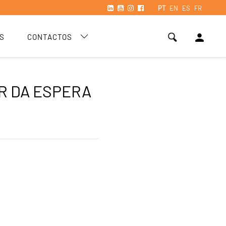
PT
EN
ES
FR
person
S
CONTACTOS
R DA ESPERA