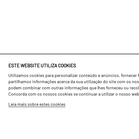
ESTE WEBSITE UTILIZA COOKIES
Utilizamos cookies para personalizar conteúdo e anúncios, fornecer 
Identidade
Agricultura
partilhamos informações acerca da sua utilização do site com os noss
História
Transportes
podem combinar com outras informações que lhes forneceu ou recolhid
Concorda com os nossos cookies se continuar a utilizar o nosso web
Fábrica / Produção
Gama Floresta
Leia mais sobre estes cookies
Recursos Humanos
Gama Vinha
Peças
Opcionais
Galeria de Vídeos