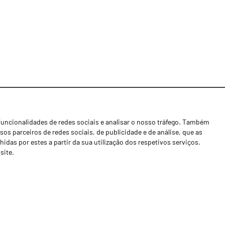
funcionalidades de redes sociais e analisar o nosso tráfego. Também
Notícias
os parceiros de redes sociais, de publicidade e de análise, que as
Concessionários
as por estes a partir da sua utilização dos respetivos serviços.
site.
Contactos
Livro de Reclamações
Política de Privacidade
Canal de Denúncias (RGPC)
Termos e condições