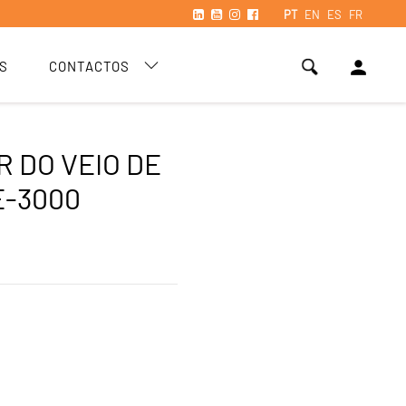
PT
EN
ES
FR
person
S
CONTACTOS
R DO VEIO DE
-3000