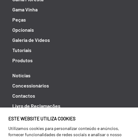
Gama Vinha
Peças
Opcionais
Galeria de Vídeos
Tutoriais
Produtos
Notícias
Concessionários
Contactos
Livro de Reclamações
Política de Privacidade
ESTE WEBSITE UTILIZA COOKIES
Canal de Denúncias (RGPC)
Utilizamos cookies para personalizar conteúdo e anúncios,
fornecer funcionalidades de redes sociais e analisar o nosso
Termos e condições