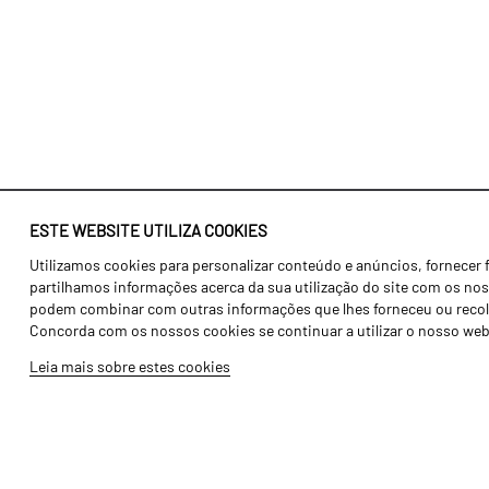
ESTE WEBSITE UTILIZA COOKIES
Utilizamos cookies para personalizar conteúdo e anúncios, fornecer 
Identidade
Agricultura
partilhamos informações acerca da sua utilização do site com os noss
História
Transportes
podem combinar com outras informações que lhes forneceu ou recolhid
Concorda com os nossos cookies se continuar a utilizar o nosso web
Fábrica / Produção
Gama Floresta
Leia mais sobre estes cookies
Recursos Humanos
Gama Vinha
Peças
Opcionais
Galeria de Vídeos