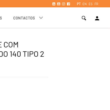
PT
EN
ES
FR
person
S
CONTACTOS
E COM
O 140 TIPO 2