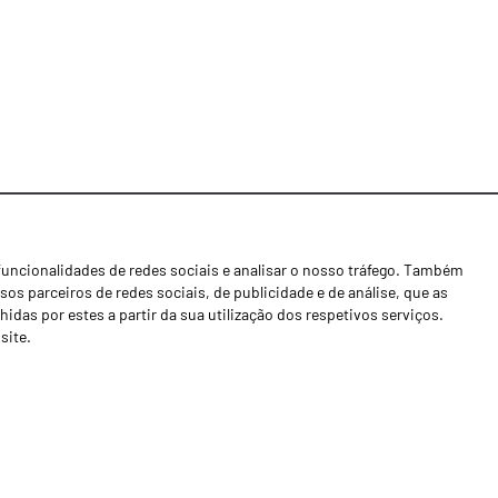
funcionalidades de redes sociais e analisar o nosso tráfego. Também
Notícias
os parceiros de redes sociais, de publicidade e de análise, que as
Concessionários
as por estes a partir da sua utilização dos respetivos serviços.
site.
Contactos
Livro de Reclamações
Política de Privacidade
Canal de Denúncias (RGPC)
Termos e condições