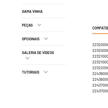
GAMA VINHA
PEÇAS
COMPATIB
OPCIONAIS
22320000
22320000
GALERIA DE VÍDEOS
22321000
22321000
22322000
TUTORIAIS
22436000
22436000
22437000
22437000