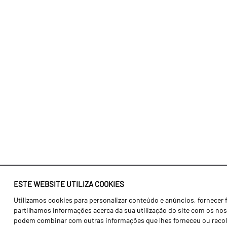
ESTE WEBSITE UTILIZA COOKIES
Utilizamos cookies para personalizar conteúdo e anúncios, fornecer 
Identidade
Agricultura
partilhamos informações acerca da sua utilização do site com os noss
História
Transportes
podem combinar com outras informações que lhes forneceu ou recolhid