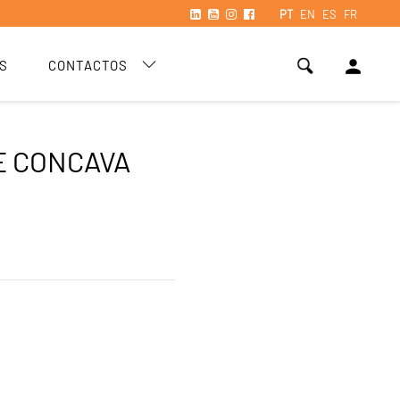
PT
EN
ES
FR
person
S
CONTACTOS
E CONCAVA