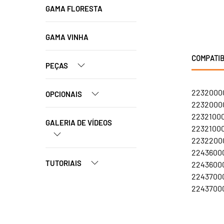
GAMA FLORESTA
GAMA VINHA
COMPATIB
PEÇAS
22320000
OPCIONAIS
22320000
22321000
GALERIA DE VÍDEOS
22321000
22322000
22436000
TUTORIAIS
22436000
22437000
22437000