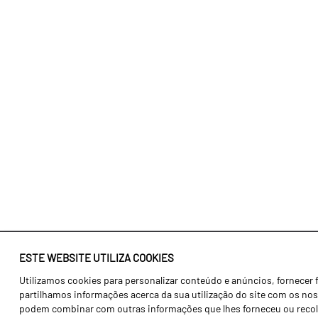
ESTE WEBSITE UTILIZA COOKIES
Utilizamos cookies para personalizar conteúdo e anúncios, fornecer 
Identidade
Agricultura
partilhamos informações acerca da sua utilização do site com os noss
História
Transportes
podem combinar com outras informações que lhes forneceu ou recolhid