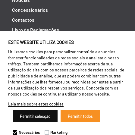
Concessionários
Contactos
Livro de Reclamações
Política de Privacidade
ESTE WEBSITE UTILIZA COOKIES
Canal de Denúncias (RGPC)
Utilizamos cookies para personalizar conteúdo e anúncios,
fornecer funcionalidades de redes sociais e analisar o nosso
Termos e condições
tráfego. Também partilhamos informações acerca da sua
utilização do site com os nossos parceiros de redes sociais, de
publicidade e de análise, que as podem combinar com outras
informações que lhes forneceu ou recolhidas por estes a partir
da sua utilização dos respetivos serviços. Concorda com os
nossos cookies se continuar a utilizar o nosso website.
Leia mais sobre estes cookies
Permitir selecção
Permitir todos
Copyright 2026 ©
Galucho
Necessários
Marketing