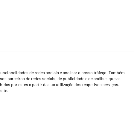
funcionalidades de redes sociais e analisar o nosso tráfego. Também
Notícias
os parceiros de redes sociais, de publicidade e de análise, que as
Concessionários
as por estes a partir da sua utilização dos respetivos serviços.
site.
Contactos
Livro de Reclamações
Política de Privacidade
Canal de Denúncias (RGPC)
Termos e condições