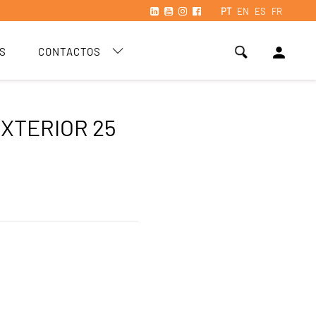
PT
EN
ES
FR
person
S
CONTACTOS
EXTERIOR 25