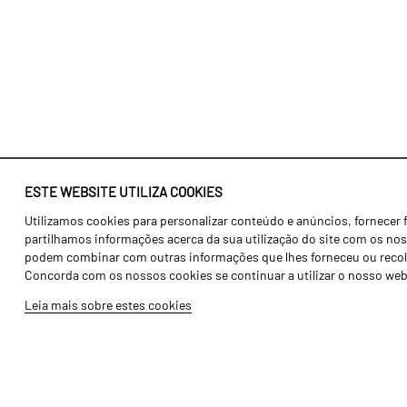
ESTE WEBSITE UTILIZA COOKIES
Utilizamos cookies para personalizar conteúdo e anúncios, fornecer 
Identidade
Agricultura
partilhamos informações acerca da sua utilização do site com os noss
História
Transportes
podem combinar com outras informações que lhes forneceu ou recolhid
Concorda com os nossos cookies se continuar a utilizar o nosso web
Fábrica / Produção
Gama Floresta
Leia mais sobre estes cookies
Recursos Humanos
Gama Vinha
Peças
Opcionais
Galeria de Vídeos