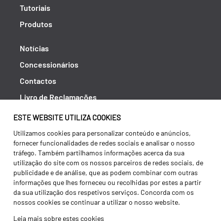
Tutoriais
Produtos
Notícias
Concessionários
Contactos
Livro de Reclamações
Política de Privacidade
ESTE WEBSITE UTILIZA COOKIES
Canal de Denúncias (RGPC)
Utilizamos cookies para personalizar conteúdo e anúncios,
fornecer funcionalidades de redes sociais e analisar o nosso
Termos e condições
tráfego. Também partilhamos informações acerca da sua
utilização do site com os nossos parceiros de redes sociais, de
publicidade e de análise, que as podem combinar com outras
informações que lhes forneceu ou recolhidas por estes a partir
da sua utilização dos respetivos serviços. Concorda com os
nossos cookies se continuar a utilizar o nosso website.
Leia mais sobre estes cookies