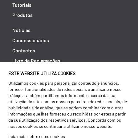
Tutoriais
Produtos
Notícias
Concessionários
Contactos
Livro de Reclamações
Política de Privacidade
ESTE WEBSITE UTILIZA COOKIES
Canal de Denúncias (RGPC)
Utilizamos cookies para personalizar conteúdo e anúncios,
fornecer funcionalidades de redes sociais e analisar o nosso
Termos e condições
tráfego. Também partilhamos informações acerca da sua
utilização do site com os nossos parceiros de redes sociais, de
publicidade e de análise, que as podem combinar com outras
informações que lhes forneceu ou recolhidas por estes a partir
da sua utilização dos respetivos serviços. Concorda com os
nossos cookies se continuar a utilizar o nosso website.
Leia mais sobre estes cookies