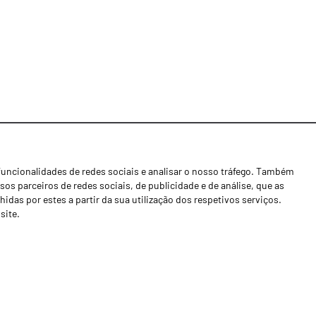
funcionalidades de redes sociais e analisar o nosso tráfego. Também
Notícias
os parceiros de redes sociais, de publicidade e de análise, que as
Concessionários
as por estes a partir da sua utilização dos respetivos serviços.
site.
Contactos
Livro de Reclamações
Política de Privacidade
Canal de Denúncias (RGPC)
Termos e condições