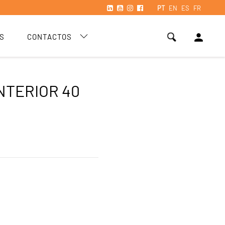
PT
EN
ES
FR
person
S
CONTACTOS
INTERIOR 40