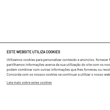
ESTE WEBSITE UTILIZA COOKIES
Utilizamos cookies para personalizar conteúdo e anúncios, fornecer 
Identidade
Agricultura
partilhamos informações acerca da sua utilização do site com os noss
História
Transportes
podem combinar com outras informações que lhes forneceu ou recolhid
Concorda com os nossos cookies se continuar a utilizar o nosso web
Fábrica / Produção
Gama Floresta
Leia mais sobre estes cookies
Recursos Humanos
Gama Vinha
Peças
Opcionais
Galeria de Vídeos