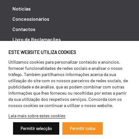
Notícias
Concessionários
Contactos
Livro de Reclamações
Política de Privacidade
ESTE WEBSITE UTILIZA COOKIES
Canal de Denúncias (RGPC)
Utilizamos cookies para personalizar conteúdo e anúncios,
fornecer funcionalidades de redes sociais e analisar o nosso
Termos e condições
tráfego. Também partilhamos informações acerca da sua
utilização do site com os nossos parceiros de redes sociais, de
publicidade e de análise, que as podem combinar com outras
informações que lhes forneceu ou recolhidas por estes a partir
da sua utilização dos respetivos serviços. Concorda com os
nossos cookies se continuar a utilizar o nosso website.
Leia mais sobre estes cookies
Permitir selecção
Permitir todos
Copyright 2026 ©
Galucho