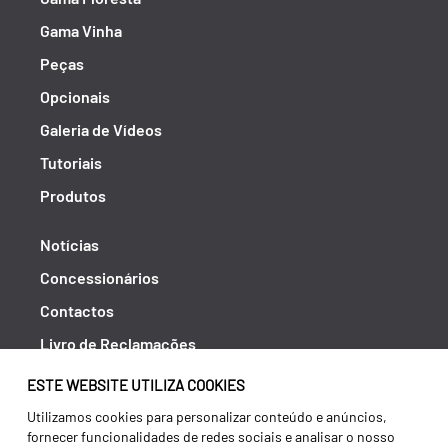
Gama Vinha
Peças
Opcionais
Galeria de Vídeos
Tutoriais
Produtos
Notícias
Concessionários
Contactos
Livro de Reclamações
Política de Privacidade
ESTE WEBSITE UTILIZA COOKIES
Canal de Denúncias (RGPC)
Utilizamos cookies para personalizar conteúdo e anúncios,
fornecer funcionalidades de redes sociais e analisar o nosso
Termos e condições