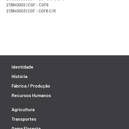
213840002 | CGF - CGF6
213840003 | CGF - CGF6 C/R
Identidade
História
Fábrica / Produção
Recursos Humanos
Agricultura
Transportes
Gama Floresta