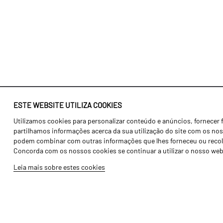
ESTE WEBSITE UTILIZA COOKIES
Utilizamos cookies para personalizar conteúdo e anúncios, fornecer 
Identidade
Agricultura
partilhamos informações acerca da sua utilização do site com os noss
História
Transportes
podem combinar com outras informações que lhes forneceu ou recolhid
Concorda com os nossos cookies se continuar a utilizar o nosso web
Fábrica / Produção
Gama Floresta
Leia mais sobre estes cookies
Recursos Humanos
Gama Vinha
Peças
Opcionais
Galeria de Vídeos