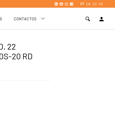
PT
EN
ES
FR
person
S
CONTACTOS
. 22
00S-20 RD