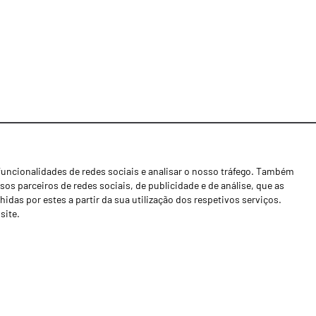
funcionalidades de redes sociais e analisar o nosso tráfego. Também
Notícias
os parceiros de redes sociais, de publicidade e de análise, que as
Concessionários
as por estes a partir da sua utilização dos respetivos serviços.
site.
Contactos
Livro de Reclamações
Política de Privacidade
Canal de Denúncias (RGPC)
Termos e condições