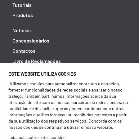
Tutoriais
Produtos
Notícias
Concessionários
Contactos
Livro de Reclamações
Política de Privacidade
ESTE WEBSITE UTILIZA COOKIES
Canal de Denúncias (RGPC)
Utilizamos cookies para personalizar conteúdo e anúncios,
fornecer funcionalidades de redes sociais e analisar o nosso
Termos e condições
tráfego. Também partilhamos informações acerca da sua
utilização do site com os nossos parceiros de redes sociais, de
publicidade e de análise, que as podem combinar com outras
informações que lhes forneceu ou recolhidas por estes a partir
da sua utilização dos respetivos serviços. Concorda com os
nossos cookies se continuar a utilizar o nosso website.
Leia mais sobre estes cookies