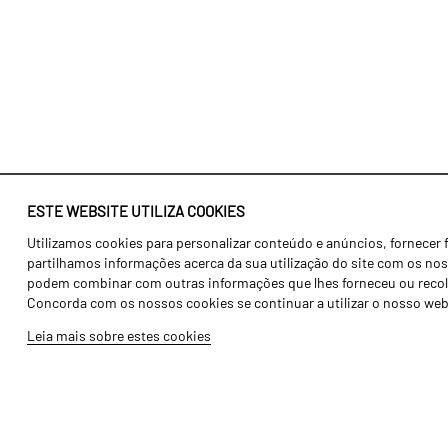
ESTE WEBSITE UTILIZA COOKIES
Utilizamos cookies para personalizar conteúdo e anúncios, fornecer 
Identidade
Agricultura
partilhamos informações acerca da sua utilização do site com os noss
História
Transportes
podem combinar com outras informações que lhes forneceu ou recolhid
Concorda com os nossos cookies se continuar a utilizar o nosso web
Fábrica / Produção
Gama Floresta
Leia mais sobre estes cookies
Recursos Humanos
Gama Vinha
Peças
Opcionais
Galeria de Vídeos