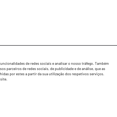
funcionalidades de redes sociais e analisar o nosso tráfego. Também
Notícias
os parceiros de redes sociais, de publicidade e de análise, que as
Concessionários
as por estes a partir da sua utilização dos respetivos serviços.
site.
Contactos
Livro de Reclamações
Política de Privacidade
Canal de Denúncias (RGPC)
Termos e condições