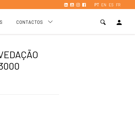
PT
EN
ES
FR
person
S
CONTACTOS
 VEDAÇÃO
3000