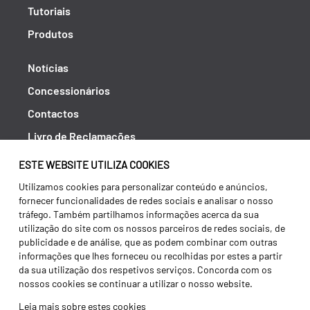
Tutoriais
Produtos
Notícias
Concessionários
Contactos
Livro de Reclamações
Política de Privacidade
ESTE WEBSITE UTILIZA COOKIES
Canal de Denúncias (RGPC)
Utilizamos cookies para personalizar conteúdo e anúncios,
fornecer funcionalidades de redes sociais e analisar o nosso
Termos e condições
tráfego. Também partilhamos informações acerca da sua
utilização do site com os nossos parceiros de redes sociais, de
publicidade e de análise, que as podem combinar com outras
informações que lhes forneceu ou recolhidas por estes a partir
da sua utilização dos respetivos serviços. Concorda com os
nossos cookies se continuar a utilizar o nosso website.
Leia mais sobre estes cookies