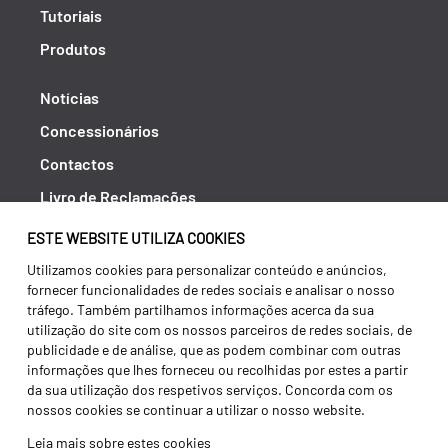
Tutoriais
Produtos
Notícias
Concessionários
Contactos
Livro de Reclamações
Política de Privacidade
ESTE WEBSITE UTILIZA COOKIES
Canal de Denúncias (RGPC)
Utilizamos cookies para personalizar conteúdo e anúncios,
fornecer funcionalidades de redes sociais e analisar o nosso
Termos e condições
tráfego. Também partilhamos informações acerca da sua
utilização do site com os nossos parceiros de redes sociais, de
publicidade e de análise, que as podem combinar com outras
informações que lhes forneceu ou recolhidas por estes a partir
da sua utilização dos respetivos serviços. Concorda com os
nossos cookies se continuar a utilizar o nosso website.
Leia mais sobre estes cookies