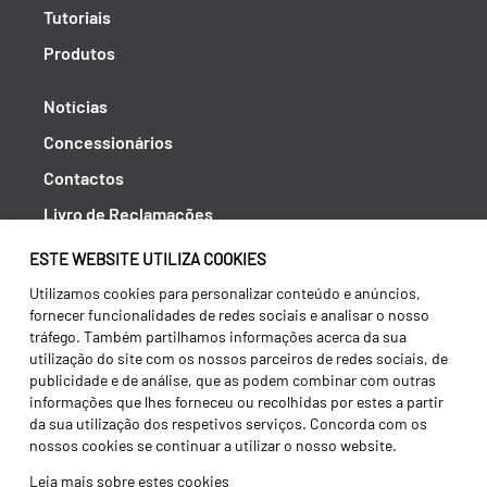
Tutoriais
Produtos
Notícias
Concessionários
Contactos
Livro de Reclamações
Política de Privacidade
ESTE WEBSITE UTILIZA COOKIES
Canal de Denúncias (RGPC)
Utilizamos cookies para personalizar conteúdo e anúncios,
fornecer funcionalidades de redes sociais e analisar o nosso
Termos e condições
tráfego. Também partilhamos informações acerca da sua
utilização do site com os nossos parceiros de redes sociais, de
publicidade e de análise, que as podem combinar com outras
informações que lhes forneceu ou recolhidas por estes a partir
da sua utilização dos respetivos serviços. Concorda com os
nossos cookies se continuar a utilizar o nosso website.
Leia mais sobre estes cookies