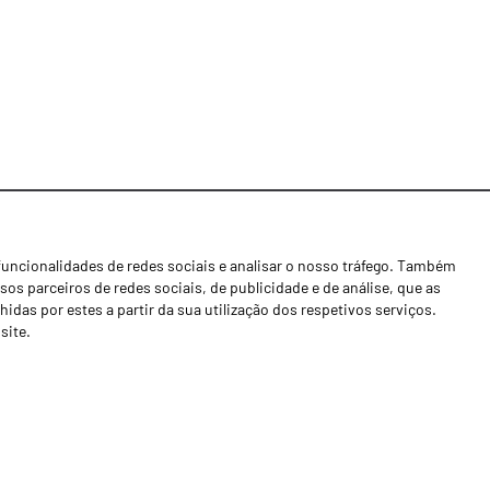
funcionalidades de redes sociais e analisar o nosso tráfego. Também
Notícias
os parceiros de redes sociais, de publicidade e de análise, que as
Concessionários
as por estes a partir da sua utilização dos respetivos serviços.
site.
Contactos
Livro de Reclamações
Política de Privacidade
Canal de Denúncias (RGPC)
Termos e condições