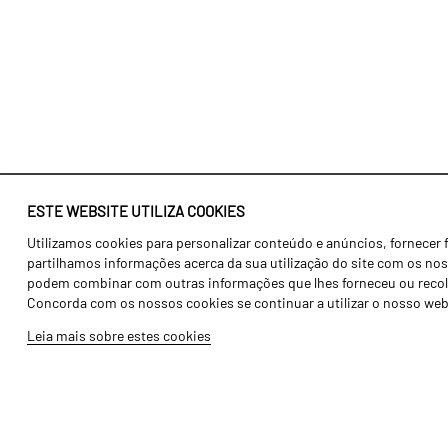
ESTE WEBSITE UTILIZA COOKIES
Utilizamos cookies para personalizar conteúdo e anúncios, fornecer 
Identidade
Agricultura
partilhamos informações acerca da sua utilização do site com os noss
História
Transportes
podem combinar com outras informações que lhes forneceu ou recolhid
Concorda com os nossos cookies se continuar a utilizar o nosso web
Fábrica / Produção
Gama Floresta
Leia mais sobre estes cookies
Recursos Humanos
Gama Vinha
Peças
Opcionais
Galeria de Vídeos