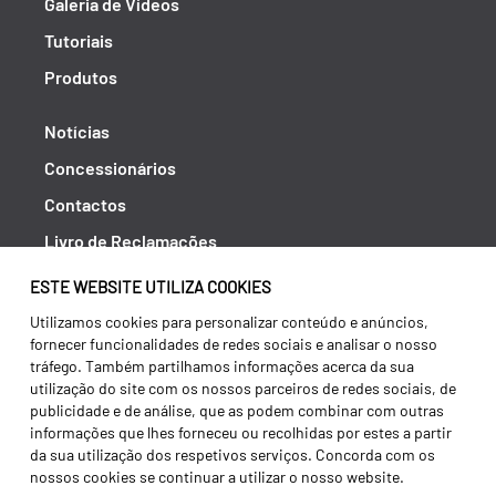
Galeria de Vídeos
Tutoriais
Produtos
Notícias
Concessionários
Contactos
Livro de Reclamações
Política de Privacidade
ESTE WEBSITE UTILIZA COOKIES
Canal de Denúncias (RGPC)
Utilizamos cookies para personalizar conteúdo e anúncios,
fornecer funcionalidades de redes sociais e analisar o nosso
Termos e condições
tráfego. Também partilhamos informações acerca da sua
utilização do site com os nossos parceiros de redes sociais, de
publicidade e de análise, que as podem combinar com outras
informações que lhes forneceu ou recolhidas por estes a partir
da sua utilização dos respetivos serviços. Concorda com os
nossos cookies se continuar a utilizar o nosso website.