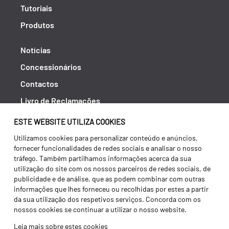
Tutoriais
Produtos
Notícias
Concessionários
Contactos
Livro de Reclamações
Política de Privacidade
ESTE WEBSITE UTILIZA COOKIES
Canal de Denúncias (RGPC)
Utilizamos cookies para personalizar conteúdo e anúncios,
fornecer funcionalidades de redes sociais e analisar o nosso
Termos e condições
tráfego. Também partilhamos informações acerca da sua
utilização do site com os nossos parceiros de redes sociais, de
publicidade e de análise, que as podem combinar com outras
informações que lhes forneceu ou recolhidas por estes a partir
da sua utilização dos respetivos serviços. Concorda com os
nossos cookies se continuar a utilizar o nosso website.
Leia mais sobre estes cookies