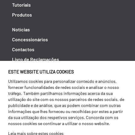
Tutoriais
Produtos
Notícias
Concessionários
Contactos
Livro de Reclamações
Política de Privacidade
ESTE WEBSITE UTILIZA COOKIES
Canal de Denúncias (RGPC)
Utilizamos cookies para personalizar conteúdo e anúncios,
fornecer funcionalidades de redes sociais e analisar o nosso
Termos e condições
tráfego. Também partilhamos informações acerca da sua
utilização do site com os nossos parceiros de redes sociais, de
publicidade e de análise, que as podem combinar com outras
informações que lhes forneceu ou recolhidas por estes a partir
da sua utilização dos respetivos serviços. Concorda com os
nossos cookies se continuar a utilizar o nosso website.
Leia mais sobre estes cookies