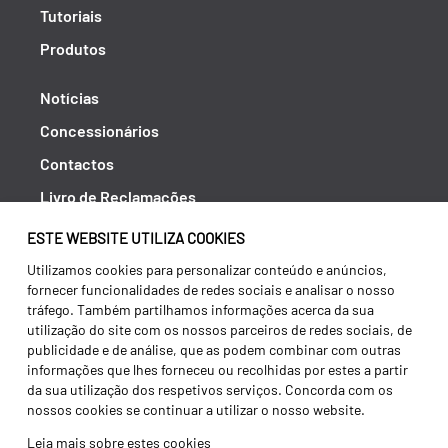
Tutoriais
Produtos
Notícias
Concessionários
Contactos
Livro de Reclamações
Política de Privacidade
ESTE WEBSITE UTILIZA COOKIES
Canal de Denúncias (RGPC)
Utilizamos cookies para personalizar conteúdo e anúncios,
fornecer funcionalidades de redes sociais e analisar o nosso
Termos e condições
tráfego. Também partilhamos informações acerca da sua
utilização do site com os nossos parceiros de redes sociais, de
publicidade e de análise, que as podem combinar com outras
informações que lhes forneceu ou recolhidas por estes a partir
da sua utilização dos respetivos serviços. Concorda com os
nossos cookies se continuar a utilizar o nosso website.
Leia mais sobre estes cookies