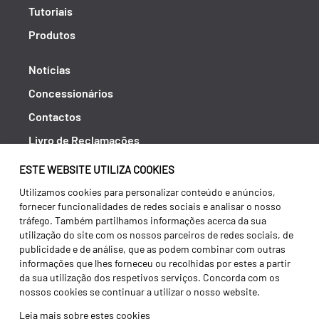
Tutoriais
Produtos
Notícias
Concessionários
Contactos
Livro de Reclamações
Política de Privacidade
ESTE WEBSITE UTILIZA COOKIES
Canal de Denúncias (RGPC)
Utilizamos cookies para personalizar conteúdo e anúncios,
fornecer funcionalidades de redes sociais e analisar o nosso
Termos e condições
tráfego. Também partilhamos informações acerca da sua
utilização do site com os nossos parceiros de redes sociais, de
publicidade e de análise, que as podem combinar com outras
informações que lhes forneceu ou recolhidas por estes a partir
da sua utilização dos respetivos serviços. Concorda com os
nossos cookies se continuar a utilizar o nosso website.
Leia mais sobre estes cookies