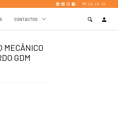
PT
EN
ES
FR
person
S
CONTACTOS
O MECÂNICO
RDO GDM