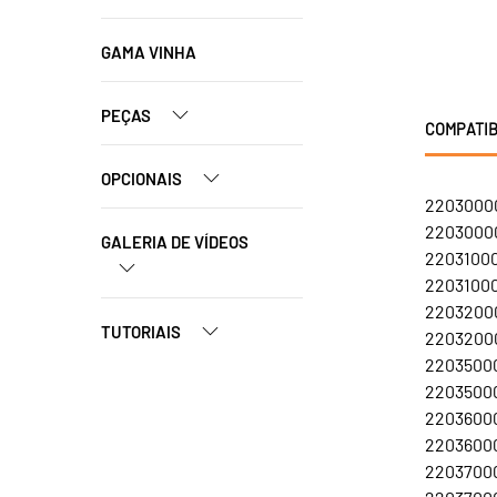
GAMA VINHA
PEÇAS
COMPATIB
OPCIONAIS
22030000
22030000
GALERIA DE VÍDEOS
22031000
22031000
22032000
TUTORIAIS
22032000
22035000
22035000
22036000
22036000
22037000