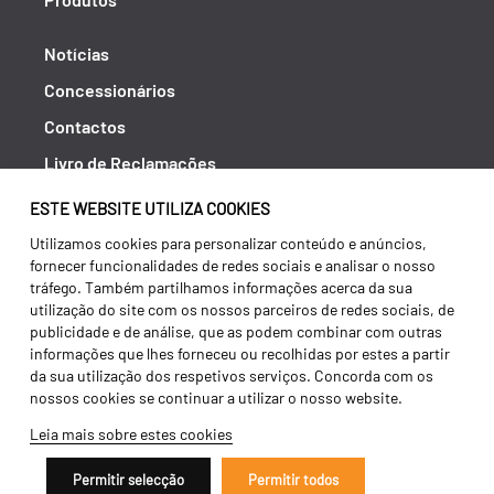
Notícias
Concessionários
Contactos
Livro de Reclamações
Política de Privacidade
ESTE WEBSITE UTILIZA COOKIES
Canal de Denúncias (RGPC)
Utilizamos cookies para personalizar conteúdo e anúncios,
fornecer funcionalidades de redes sociais e analisar o nosso
Termos e condições
tráfego. Também partilhamos informações acerca da sua
utilização do site com os nossos parceiros de redes sociais, de
publicidade e de análise, que as podem combinar com outras
informações que lhes forneceu ou recolhidas por estes a partir
da sua utilização dos respetivos serviços. Concorda com os
nossos cookies se continuar a utilizar o nosso website.
Leia mais sobre estes cookies
Permitir selecção
Permitir todos