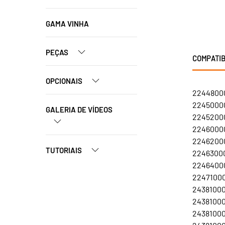
GAMA VINHA
PEÇAS
COMPATIB
OPCIONAIS
22448000
22450000
GALERIA DE VÍDEOS
22452000
22460000
22462000
TUTORIAIS
22463000
22464000
22471000
24381000
24381000
24381000