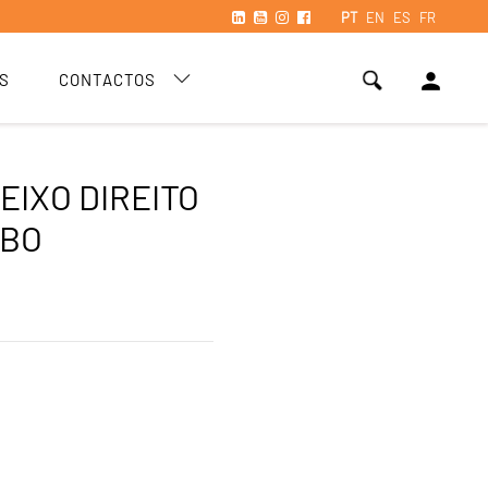
PT
EN
ES
FR
person
S
CONTACTOS
EIXO DIREITO
UBO