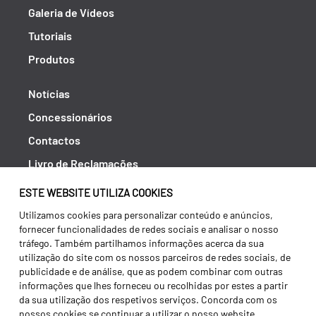
Galeria de Vídeos
Tutoriais
Produtos
Notícias
Concessionários
Contactos
Livro de Reclamações
Política de Privacidade
ESTE WEBSITE UTILIZA COOKIES
Canal de Denúncias (RGPC)
Utilizamos cookies para personalizar conteúdo e anúncios,
fornecer funcionalidades de redes sociais e analisar o nosso
Termos e condições
tráfego. Também partilhamos informações acerca da sua
utilização do site com os nossos parceiros de redes sociais, de
publicidade e de análise, que as podem combinar com outras
informações que lhes forneceu ou recolhidas por estes a partir
da sua utilização dos respetivos serviços. Concorda com os
nossos cookies se continuar a utilizar o nosso website.