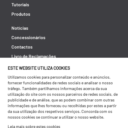
Tutoriais
Produtos
Notícias
Concessionários
Contactos
Livro de Reclamações
Política de Privacidade
ESTE WEBSITE UTILIZA COOKIES
Canal de Denúncias (RGPC)
Utilizamos cookies para personalizar conteúdo e anúncios,
fornecer funcionalidades de redes sociais e analisar o nosso
Termos e condições
tráfego. Também partilhamos informações acerca da sua
utilização do site com os nossos parceiros de redes sociais, de
publicidade e de análise, que as podem combinar com outras
informações que lhes forneceu ou recolhidas por estes a partir
da sua utilização dos respetivos serviços. Concorda com os
nossos cookies se continuar a utilizar o nosso website.
Leia mais sobre estes cookies