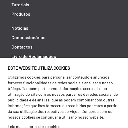
Tutoriais
Produtos
Notícias
Concessionários
Contactos
Livro de Reclamações
Política de Privacidade
ESTE WEBSITE UTILIZA COOKIES
Canal de Denúncias (RGPC)
Utilizamos cookies para personalizar conteúdo e anúncios,
fornecer funcionalidades de redes sociais e analisar o nosso
Termos e condições
tráfego. Também partilhamos informações acerca da sua
utilização do site com os nossos parceiros de redes sociais, de
publicidade e de análise, que as podem combinar com outras
informações que lhes forneceu ou recolhidas por estes a partir
da sua utilização dos respetivos serviços. Concorda com os
nossos cookies se continuar a utilizar o nosso website.
Leia mais sobre estes cookies