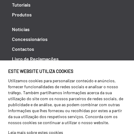
Tutoriais
Produtos
Notícias
Concessionários
Contactos
Livro de Reclamações
Política de Privacidade
ESTE WEBSITE UTILIZA COOKIES
Canal de Denúncias (RGPC)
Utilizamos cookies para personalizar conteúdo e anúncios,
fornecer funcionalidades de redes sociais e analisar o nosso
Termos e condições
tráfego. Também partilhamos informações acerca da sua
utilização do site com os nossos parceiros de redes sociais, de
publicidade e de análise, que as podem combinar com outras
informações que lhes forneceu ou recolhidas por estes a partir
da sua utilização dos respetivos serviços. Concorda com os
nossos cookies se continuar a utilizar o nosso website.
Leia mais sobre estes cookies