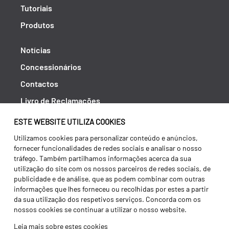
Tutoriais
Produtos
Notícias
Concessionários
Contactos
Livro de Reclamações
Política de Privacidade
ESTE WEBSITE UTILIZA COOKIES
Canal de Denúncias (RGPC)
Utilizamos cookies para personalizar conteúdo e anúncios,
fornecer funcionalidades de redes sociais e analisar o nosso
Termos e condições
tráfego. Também partilhamos informações acerca da sua
utilização do site com os nossos parceiros de redes sociais, de
publicidade e de análise, que as podem combinar com outras
informações que lhes forneceu ou recolhidas por estes a partir
da sua utilização dos respetivos serviços. Concorda com os
nossos cookies se continuar a utilizar o nosso website.
Leia mais sobre estes cookies