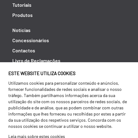
Tutoriais
Produtos
Notícias
Concessionários
Contactos
Livro de Reclamações
Política de Privacidade
ESTE WEBSITE UTILIZA COOKIES
Canal de Denúncias (RGPC)
Utilizamos cookies para personalizar conteúdo e anúncios,
fornecer funcionalidades de redes sociais e analisar o nosso
Termos e condições
tráfego. Também partilhamos informações acerca da sua
utilização do site com os nossos parceiros de redes sociais, de
publicidade e de análise, que as podem combinar com outras
informações que lhes forneceu ou recolhidas por estes a partir
da sua utilização dos respetivos serviços. Concorda com os
nossos cookies se continuar a utilizar o nosso website.
Leia mais sobre estes cookies