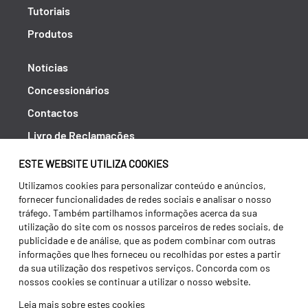
Tutoriais
Produtos
Notícias
Concessionários
Contactos
Livro de Reclamações
Política de Privacidade
ESTE WEBSITE UTILIZA COOKIES
Canal de Denúncias (RGPC)
Utilizamos cookies para personalizar conteúdo e anúncios,
fornecer funcionalidades de redes sociais e analisar o nosso
Termos e condições
tráfego. Também partilhamos informações acerca da sua
utilização do site com os nossos parceiros de redes sociais, de
publicidade e de análise, que as podem combinar com outras
informações que lhes forneceu ou recolhidas por estes a partir
da sua utilização dos respetivos serviços. Concorda com os
nossos cookies se continuar a utilizar o nosso website.
Leia mais sobre estes cookies