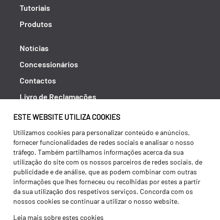
Tutoriais
Produtos
Notícias
Concessionários
Contactos
Livro de Reclamações
Política de Privacidade
ESTE WEBSITE UTILIZA COOKIES
Canal de Denúncias (RGPC)
Utilizamos cookies para personalizar conteúdo e anúncios,
fornecer funcionalidades de redes sociais e analisar o nosso
Termos e condições
tráfego. Também partilhamos informações acerca da sua
utilização do site com os nossos parceiros de redes sociais, de
publicidade e de análise, que as podem combinar com outras
informações que lhes forneceu ou recolhidas por estes a partir
da sua utilização dos respetivos serviços. Concorda com os
nossos cookies se continuar a utilizar o nosso website.
Leia mais sobre estes cookies