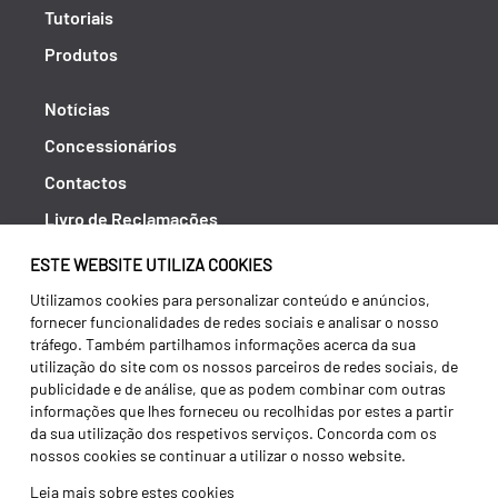
Tutoriais
Produtos
Notícias
Concessionários
Contactos
Livro de Reclamações
Política de Privacidade
ESTE WEBSITE UTILIZA COOKIES
Canal de Denúncias (RGPC)
Utilizamos cookies para personalizar conteúdo e anúncios,
fornecer funcionalidades de redes sociais e analisar o nosso
Termos e condições
tráfego. Também partilhamos informações acerca da sua
utilização do site com os nossos parceiros de redes sociais, de
publicidade e de análise, que as podem combinar com outras
informações que lhes forneceu ou recolhidas por estes a partir
da sua utilização dos respetivos serviços. Concorda com os
nossos cookies se continuar a utilizar o nosso website.
Leia mais sobre estes cookies