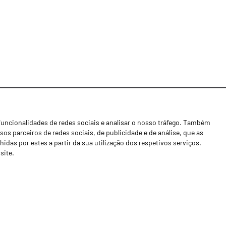
funcionalidades de redes sociais e analisar o nosso tráfego. Também
Notícias
os parceiros de redes sociais, de publicidade e de análise, que as
Concessionários
as por estes a partir da sua utilização dos respetivos serviços.
site.
Contactos
Livro de Reclamações
Política de Privacidade
Canal de Denúncias (RGPC)
Termos e condições