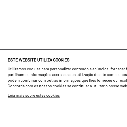
ESTE WEBSITE UTILIZA COOKIES
Utilizamos cookies para personalizar conteúdo e anúncios, fornecer 
Identidade
Agricultura
partilhamos informações acerca da sua utilização do site com os noss
História
Transportes
podem combinar com outras informações que lhes forneceu ou recolhid
Concorda com os nossos cookies se continuar a utilizar o nosso web
Fábrica / Produção
Gama Floresta
Leia mais sobre estes cookies
Recursos Humanos
Gama Vinha
Peças
Opcionais
Galeria de Vídeos