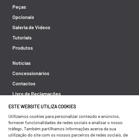
Peças
Opcionais
Galeria de Vídeos
Tutoriais
Produtos
Notícias
Concessionários
Contactos
Livro de Reclamações
Política de Privacidade
ESTE WEBSITE UTILIZA COOKIES
Canal de Denúncias (RGPC)
Utilizamos cookies para personalizar conteúdo e anúncios,
fornecer funcionalidades de redes sociais e analisar o nosso
Termos e condições
tráfego. Também partilhamos informações acerca da sua
utilização do site com os nossos parceiros de redes sociais, de