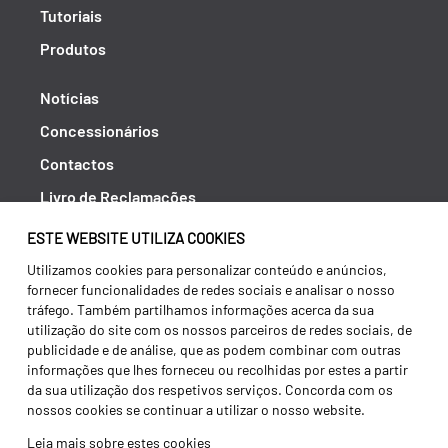
Tutoriais
Produtos
Notícias
Concessionários
Contactos
Livro de Reclamações
Política de Privacidade
ESTE WEBSITE UTILIZA COOKIES
Canal de Denúncias (RGPC)
Utilizamos cookies para personalizar conteúdo e anúncios,
fornecer funcionalidades de redes sociais e analisar o nosso
Termos e condições
tráfego. Também partilhamos informações acerca da sua
utilização do site com os nossos parceiros de redes sociais, de
publicidade e de análise, que as podem combinar com outras
informações que lhes forneceu ou recolhidas por estes a partir
da sua utilização dos respetivos serviços. Concorda com os
nossos cookies se continuar a utilizar o nosso website.
Leia mais sobre estes cookies