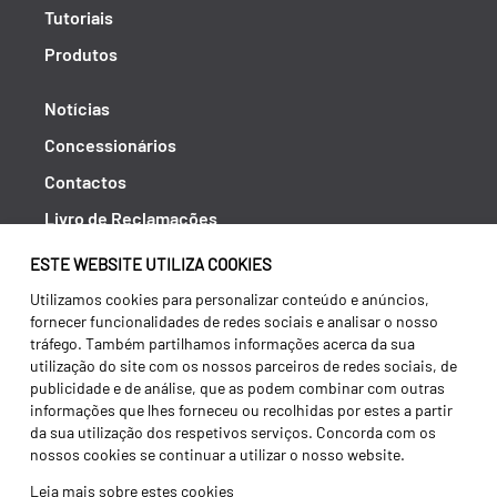
Tutoriais
Produtos
Notícias
Concessionários
Contactos
Livro de Reclamações
Política de Privacidade
ESTE WEBSITE UTILIZA COOKIES
Canal de Denúncias (RGPC)
Utilizamos cookies para personalizar conteúdo e anúncios,
fornecer funcionalidades de redes sociais e analisar o nosso
Termos e condições
tráfego. Também partilhamos informações acerca da sua
utilização do site com os nossos parceiros de redes sociais, de
publicidade e de análise, que as podem combinar com outras
informações que lhes forneceu ou recolhidas por estes a partir
da sua utilização dos respetivos serviços. Concorda com os
nossos cookies se continuar a utilizar o nosso website.
Leia mais sobre estes cookies