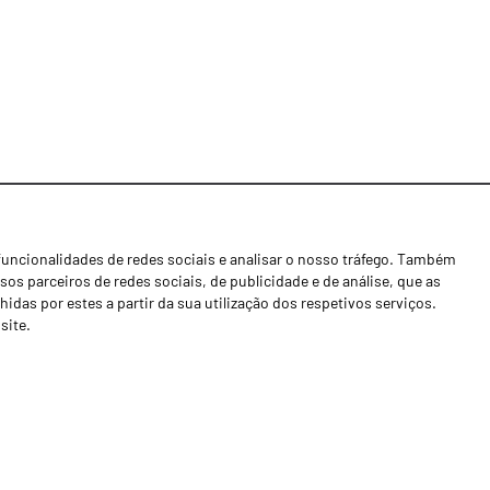
funcionalidades de redes sociais e analisar o nosso tráfego. Também
Notícias
os parceiros de redes sociais, de publicidade e de análise, que as
Concessionários
as por estes a partir da sua utilização dos respetivos serviços.
site.
Contactos
Livro de Reclamações
Política de Privacidade
Canal de Denúncias (RGPC)
Termos e condições