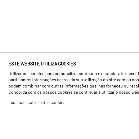
ESTE WEBSITE UTILIZA COOKIES
Utilizamos cookies para personalizar conteúdo e anúncios, fornecer 
Identidade
Agricultura
partilhamos informações acerca da sua utilização do site com os noss
História
Transportes
podem combinar com outras informações que lhes forneceu ou recolhid
Concorda com os nossos cookies se continuar a utilizar o nosso web
Fábrica / Produção
Gama Floresta
Leia mais sobre estes cookies
Recursos Humanos
Gama Vinha
Peças
Opcionais
Galeria de Vídeos