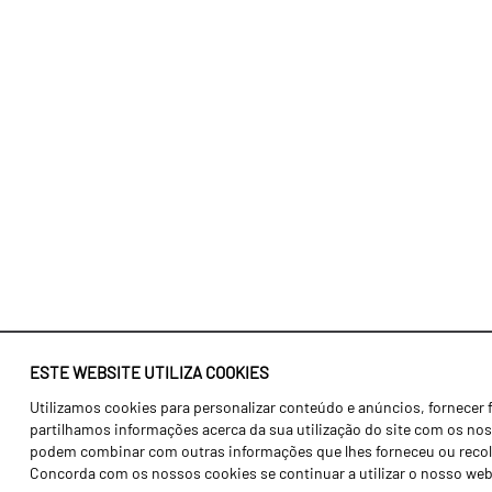
ESTE WEBSITE UTILIZA COOKIES
Utilizamos cookies para personalizar conteúdo e anúncios, fornecer 
Identidade
Agricultura
partilhamos informações acerca da sua utilização do site com os noss
História
Transportes
podem combinar com outras informações que lhes forneceu ou recolhid
Concorda com os nossos cookies se continuar a utilizar o nosso web
Fábrica / Produção
Gama Floresta