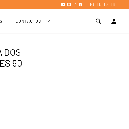
PT
EN
ES
FR
person
S
CONTACTOS
A DOS
ES 90