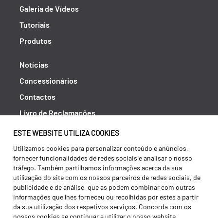
Galeria de Vídeos
Tutoriais
Produtos
Notícias
Concessionários
Contactos
Livro de Reclamações
Política de Privacidade
ESTE WEBSITE UTILIZA COOKIES
Canal de Denúncias (RGPC)
Utilizamos cookies para personalizar conteúdo e anúncios,
fornecer funcionalidades de redes sociais e analisar o nosso
Termos e condições
tráfego. Também partilhamos informações acerca da sua
utilização do site com os nossos parceiros de redes sociais, de
publicidade e de análise, que as podem combinar com outras
informações que lhes forneceu ou recolhidas por estes a partir
da sua utilização dos respetivos serviços. Concorda com os
nossos cookies se continuar a utilizar o nosso website.