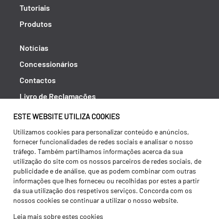
Tutoriais
Produtos
Notícias
Concessionários
Contactos
Livro de Reclamações
Política de Privacidade
ESTE WEBSITE UTILIZA COOKIES
Canal de Denúncias (RGPC)
Utilizamos cookies para personalizar conteúdo e anúncios,
fornecer funcionalidades de redes sociais e analisar o nosso
Termos e condições
tráfego. Também partilhamos informações acerca da sua
utilização do site com os nossos parceiros de redes sociais, de
publicidade e de análise, que as podem combinar com outras
informações que lhes forneceu ou recolhidas por estes a partir
da sua utilização dos respetivos serviços. Concorda com os
nossos cookies se continuar a utilizar o nosso website.
Leia mais sobre estes cookies